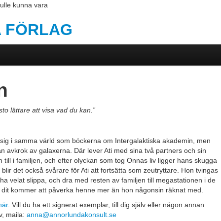
ulle kunna vara
 FÖRLAG
n
sto lättare att visa vad du kan.”
 sig i samma värld som böckerna om Intergalaktiska akademin, men
n avkrok av galaxerna. Där lever Ati med sina två partners och sin
n till i familjen, och efter olyckan som tog Onnas liv ligger hans skugga
ir det också svårare för Ati att fortsätta som zeutryttare. Hon tvingas
ha velat slippa, och dra med resten av familjen till megastationen i de
n dit kommer att påverka henne mer än hon någonsin räknat med.
här
. Vill du ha ett signerat exemplar, till dig själv eller någon annan
v, maila:
anna@annorlundakonsult.se