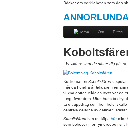
Böcker om verkligheten som den sk
ANNORLUNDA
Om
Press
Koboltsfäre
“Ju vildare zeut de sätter dig på, de
Kortromanen
Koboltsfären
utspelar
många hundra år tidigare, i en anna
vuxna dotter. Alldeles nyss var de e
tungt över dem. Utan hans beskydd bl
ta ett uppdrag som hon helst skulle 
centrala delarna av galaxen. Resa
Koboltsfären
kan du köpa
här
eller
som behöver mer rymdrodeo i sitt li